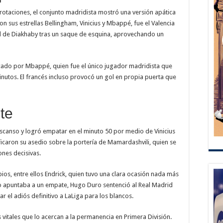
rotaciones, el conjunto madridista mostró una versión apática
n sus estrellas Bellingham, Vinicius y Mbappé, fue el Valencia
ol de Diakhaby tras un saque de esquina, aprovechando un
vocado por Mbappé, quien fue el único jugador madridista que
nutos. El francés incluso provocó un gol en propia puerta que
te
 descanso y logró empatar en el minuto 50 por medio de Vinicius
ficaron su asedio sobre la portería de Mamardashvili, quien se
ones decisivas.
bios, entre ellos Endrick, quien tuvo una clara ocasión nada más
o apuntaba a un empate, Hugo Duro sentenció al Real Madrid
ar el adiós definitivo a LaLiga para los blancos.
s vitales que lo acercan a la permanencia en Primera División.