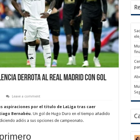
Re
Sad
ele
Mun
fin
Cer
par
lencia derrota al Real Madrid con gol
Abe
Mul
Se
s
Leave a comment
us aspiraciones por el título de LaLiga tras caer
ntiago Bernabéu.
Un gol de Hugo Duro en el tiempo añadido
Ca
r diciendo adiós a sus opciones de campeonato.
 primero