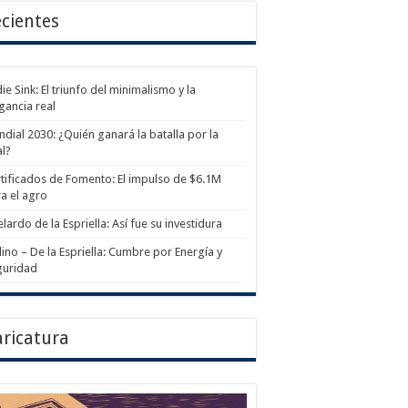
cientes
ie Sink: El triunfo del minimalismo y la
gancia real
dial 2030: ¿Quién ganará la batalla por la
al?
tificados de Fomento: El impulso de $6.1M
a el agro
lardo de la Espriella: Así fue su investidura
ino – De la Espriella: Cumbre por Energía y
guridad
ricatura