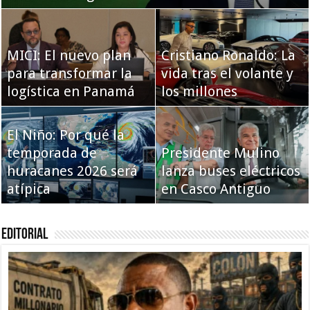
MICI: El nuevo plan
Cristiano Ronaldo: La
para transformar la
vida tras el volante y
logística en Panamá
los millones
El Niño: Por qué la
temporada de
Presidente Mulino
huracanes 2026 será
lanza buses eléctricos
atípica
en Casco Antiguo
Editorial