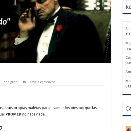
Re
Sad
ele
Mun
fin
Cer
par
Abe
Mul
Il Consiglieri
Leave a comment
Se
Ca
 usas sus propias maletas para levantar los pies porque las
tual
PROMED
no hace nada.
2