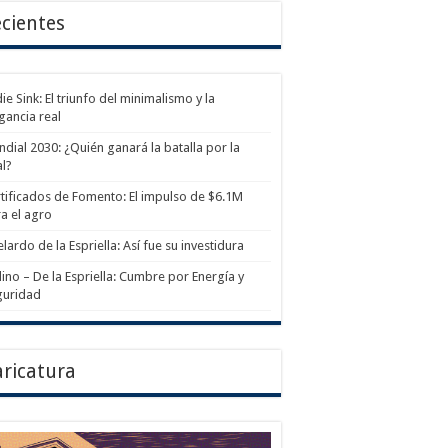
cientes
ie Sink: El triunfo del minimalismo y la
gancia real
dial 2030: ¿Quién ganará la batalla por la
al?
tificados de Fomento: El impulso de $6.1M
a el agro
lardo de la Espriella: Así fue su investidura
ino – De la Espriella: Cumbre por Energía y
guridad
ricatura