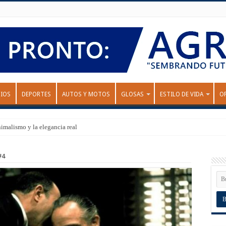
IOS
DEPORTES
AUTOS Y MOTOS
GLOSAS
ESTILO DE VIDA
O
nimalismo y la elegancia real
#4