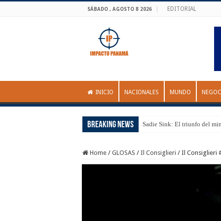
EDITORIAL
SÁBADO , AGOSTO 8 2026
INICIO
NACIONALES
MUNDO
NEGOC
Breaking News
Sadie Sink: El triunfo del mi
Home
/
GLOSAS
/
Il Consiglieri
/
Il Consiglieri 