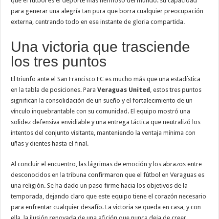
qué el fútbol es el deporte más hermoso del mundo: su capacidad
para generar una alegría tan pura que borra cualquier preocupación
externa, centrando todo en ese instante de gloria compartida.
Una victoria que trasciende
los tres puntos
El triunfo ante el San Francisco FC es mucho más que una estadística
en la tabla de posiciones. Para
Veraguas United
, estos tres puntos
significan la consolidación de un sueño y el fortalecimiento de un
vínculo inquebrantable con su comunidad. El equipo mostró una
solidez defensiva envidiable y una entrega táctica que neutralizó los
intentos del conjunto visitante, manteniendo la ventaja mínima con
uñas y dientes hasta el final.
Al concluir el encuentro, las lágrimas de emoción y los abrazos entre
desconocidos en la tribuna confirmaron que el fútbol en Veraguas es
una religión. Se ha dado un paso firme hacia los objetivos de la
temporada, dejando claro que este equipo tiene el corazón necesario
para enfrentar cualquier desafío. La victoria se queda en casa, y con
ella, la ilusión renovada de una afición que nunca deja de creer.