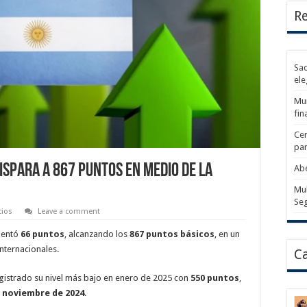
Re
Sad
ele
Mun
fin
Cer
par
dispara a 867 puntos en medio de la
Abe
Mul
Se
ios
Leave a comment
entó
66 puntos
, alcanzando los
867 puntos básicos
, en un
internacionales.
Ca
egistrado su nivel más bajo en enero de 2025 con
550 puntos
,
e
noviembre de 2024
.