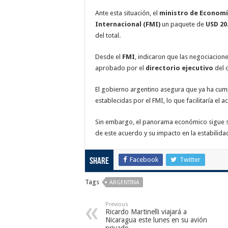
Ante esta situación, el
ministro de Econom
Internacional (FMI)
un paquete de
USD 20
del total.
Desde el
FMI
, indicaron que las negociacion
aprobado por el
directorio ejecutivo
del 
El gobierno argentino asegura que ya ha cump
establecidas por el FMI, lo que facilitaría el 
Sin embargo, el panorama económico sigue sie
de este acuerdo y su impacto en la estabilidad
Facebook
Twitter
Share
Tags
ARGENTINA
Previous
Ricardo Martinelli viajará a
Nicaragua este lunes en su avión