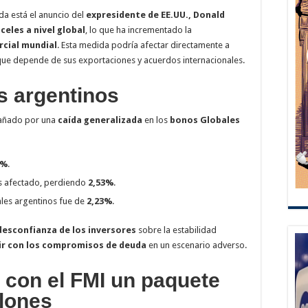
da está el anuncio del
expresidente de EE.UU., Donald
eles a nivel global
, lo que ha incrementado la
cial mundial
. Esta medida podría afectar directamente a
que depende de sus exportaciones y acuerdos internacionales.
s argentinos
añado por una
caída generalizada
en los
bonos Globales
7%
.
s afectado, perdiendo
2,53%
.
les argentinos fue de
2,23%
.
desconfianza de los inversores
sobre la estabilidad
ir con los compromisos de deuda
en un escenario adverso.
 con el FMI un paquete
lones