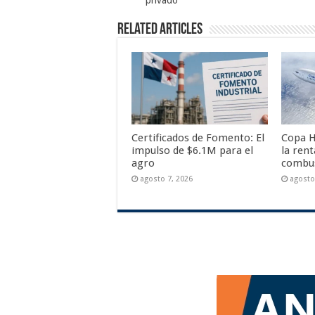
privado
Related Articles
Certificados de Fomento: El
Copa H
impulso de $6.1M para el
la rent
agro
combus
agosto 7, 2026
agosto