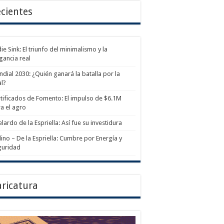
cientes
ie Sink: El triunfo del minimalismo y la
gancia real
dial 2030: ¿Quién ganará la batalla por la
al?
tificados de Fomento: El impulso de $6.1M
a el agro
lardo de la Espriella: Así fue su investidura
ino – De la Espriella: Cumbre por Energía y
guridad
ricatura