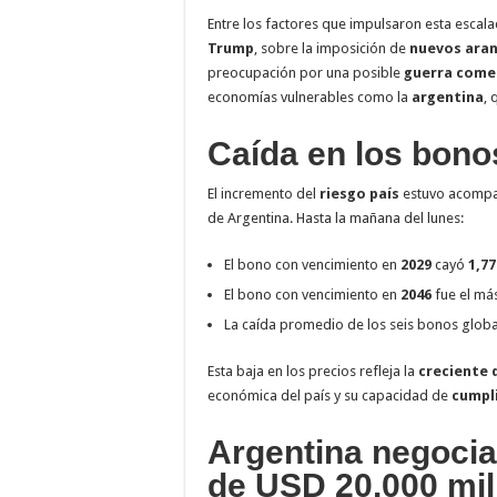
Entre los factores que impulsaron esta escala
Trump
, sobre la imposición de
nuevos aranc
preocupación por una posible
guerra comer
economías vulnerables como la
argentina
, 
Caída en los bono
El incremento del
riesgo país
estuvo acomp
de Argentina. Hasta la mañana del lunes:
El bono con vencimiento en
2029
cayó
1,7
El bono con vencimiento en
2046
fue el má
La caída promedio de los seis bonos globa
Esta baja en los precios refleja la
creciente 
económica del país y su capacidad de
cumpl
Argentina negocia
de USD 20.000 mil