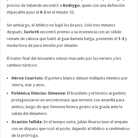
preciso de Valverde encontró a
Rodrygo
, quien con una definición
impecable puso el
0-2
en el minuto 55.
Sin embargo, el Atlético no bajó los brazos. Solo tres minutos
después,
Sorloth
encontró premio a su insistencia con un sólido
remate de cabeza que batió al guardameta belga, poniendo el
1-2
y
media hora de pura tensión por delante.
El tramo final del encuentro estuvo marcado por los nervios y los
cambios tácticos:
Héroe Courtois:
El portero blanco detuvo múltiples intentos por
«tierra, mar y aire».
Polémica Vinicius-Simeone:
El brasileño y el técnico argentino
protagonizaron un encontronazo que terminó con amarilla para
ambos, luego de que Simeone hiciera gestos a la grada ante la
salida del delantero.
Ocasión fallida:
En el tiempo extra, Julián Álvarez tuvo el empate
con un disparo que rozó el poste, dejando al Atlético a centímetros
de la prórroga.