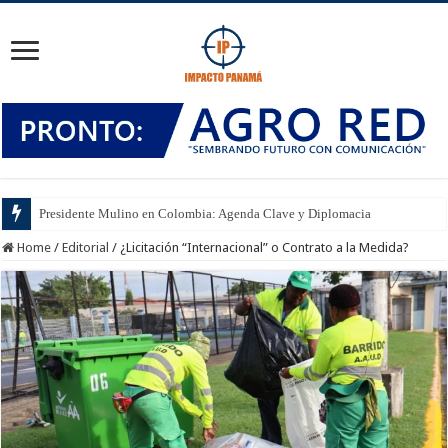
Presidente Mulino en Colombia: Agenda Clave y Diplomacia
Lula marca límites: la soberanía brasileña ante Washington
Home
/
Editorial
/
¿Licitación “Internacional” o Contrato a la Medida?