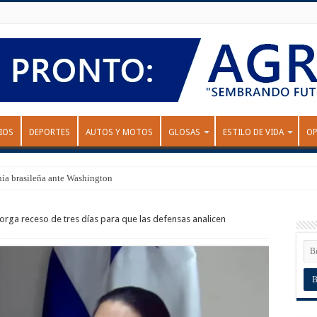
IOS
DEPORTES
AUTOS Y MOTOS
GLOSAS
ESTILO DE VIDA
OP
nía brasileña ante Washington
orga receso de tres días para que las defensas analicen