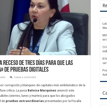
Re
Lul
Wa
MIC
en
Cri
mil
El 
 receso de tres días para que las
ser
» de pruebas digitales
Pre
An
nales
Leave a comment
 por corrupción y blanqueo de capitales más emblemático de la
se crítica. La jueza
Baloísa Marquínez
anunció este
Ca
hábiles (viernes, lunes y martes) para que los abogados
d de
pruebas extraordinarias
presentadas por la Fiscalía