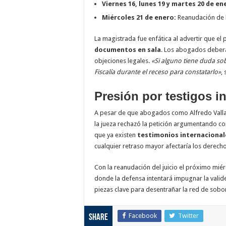
Viernes 16, lunes 19 y martes 20 de en
Miércoles 21 de enero:
Reanudación de la
La magistrada fue enfática al advertir que e
documentos en sala
. Los abogados deberá
objeciones legales.
«Si alguno tiene duda so
Fiscalía durante el receso para constatarlo»
,
Presión por testigos i
A pesar de que abogados como Alfredo Vallar
la jueza rechazó la petición argumentando co
que ya existen
testimonios internacional
cualquier retraso mayor afectaría los derecho
Con la reanudación del juicio el próximo miér
donde la defensa intentará impugnar la valide
piezas clave para desentrañar la red de sobor
Facebook
Twitter
Share