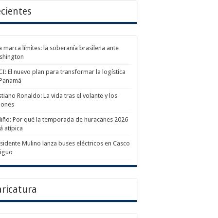
cientes
a marca límites: la soberanía brasileña ante
shington
I: El nuevo plan para transformar la logística
 Panamá
stiano Ronaldo: La vida tras el volante y los
lones
Niño: Por qué la temporada de huracanes 2026
á atípica
sidente Mulino lanza buses eléctricos en Casco
tiguo
ricatura