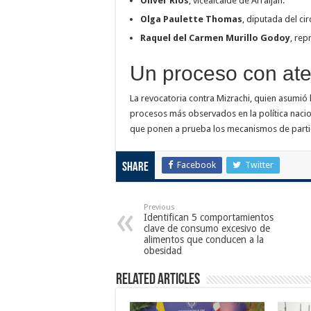
Oliver Ríos
, vicealcalde de Arraiján.
Olga Paulette Thomas
, diputada del cir
Raquel del Carmen Murillo Godoy
, re
Un proceso con ate
La revocatoria contra Mizrachi, quien asumió 
procesos más observados en la política nacion
que ponen a prueba los mecanismos de parti
Facebook
Twitter
Share
Previous
Identifican 5 comportamientos
clave de consumo excesivo de
alimentos que conducen a la
obesidad
Related Articles