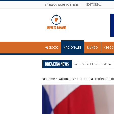
EDITORIAL
SÁBADO , AGOSTO 8 2026
INICIO
NACIONALES
MUNDO
NEGOC
Breaking News
Sadie Sink: El triunfo del mi
Home
/
Nacionales
/
TE autoriza recolección 