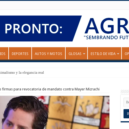
IOS
DEPORTES
AUTOS Y MOTOS
GLOSAS
ESTILO DE VIDA
OP
nimalismo y la elegancia real
de firmas para revocatoria de mandato contra Mayer Mizrachi