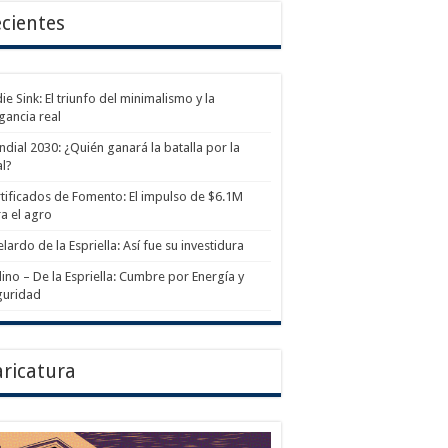
cientes
ie Sink: El triunfo del minimalismo y la
gancia real
dial 2030: ¿Quién ganará la batalla por la
al?
tificados de Fomento: El impulso de $6.1M
a el agro
lardo de la Espriella: Así fue su investidura
ino – De la Espriella: Cumbre por Energía y
guridad
ricatura