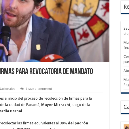
Re
Sad
ele
Mun
fin
Cer
par
firmas para revocatoria de mandato
Abe
Mul
Se
Nacionales
Leave a comment
es el inicio del proceso de recolección de firmas para la
e de la ciudad de Panamá,
Mayer Mizrachi
, luego de la
Ca
ardia Bernal
.
recolectar las firmas equivalentes al
30% del padrón