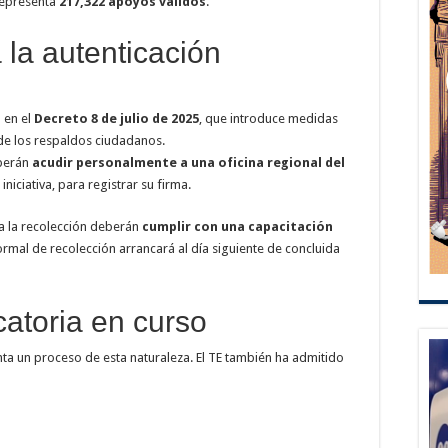
 representa
217,322 apoyos válidos
.
 la autenticación
 en el
Decreto 8 de julio de 2025
, que introduce medidas
 de los respaldos ciudadanos.
eberán
acudir personalmente a una oficina regional del
iciativa, para registrar su firma.
ara la recolección deberán
cumplir con una capacitación
formal de recolección arrancará al día siguiente de concluida
atoria en curso
nta un proceso de esta naturaleza. El TE también ha admitido