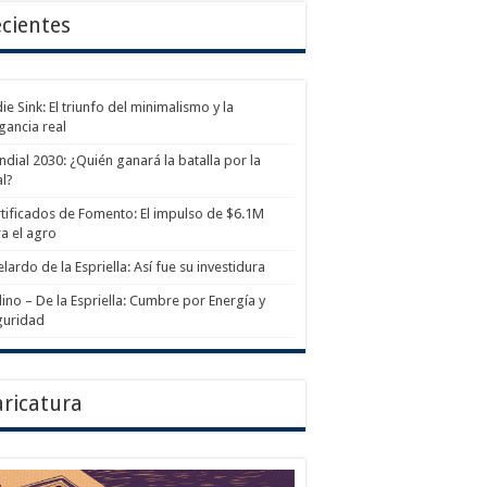
cientes
ie Sink: El triunfo del minimalismo y la
gancia real
dial 2030: ¿Quién ganará la batalla por la
al?
tificados de Fomento: El impulso de $6.1M
a el agro
lardo de la Espriella: Así fue su investidura
ino – De la Espriella: Cumbre por Energía y
guridad
ricatura