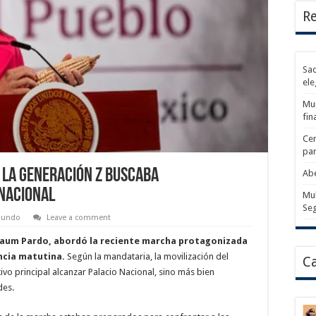
Re
Sad
ele
Mun
fin
Cer
par
 la Generación Z Buscaba
Abe
 Nacional
Mul
Se
undo
Leave a comment
nbaum Pardo, abordó la reciente marcha protagonizada
ncia matutina.
Según la mandataria, la movilización del
Ca
o principal alcanzar Palacio Nacional, sino más bien
des.