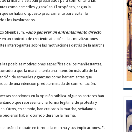
de la marcha estaban preparados para confrontar a las
ntas como esmeriles y ganzúas. El propósito, según la
ón que se había dispuesto precisamente para evitar la
dos los involucrados.
izó Sheinbaum,
«sino generar un enfrentamiento directo
 en un contexto de creciente atención a las movilizaciones
plantea interrogantes sobre las motivaciones detrás de la marcha
 las posibles motivaciones específicas de los manifestantes,
onsidera que la marcha tenía una intención más allá de la
ención de esmeriles y ganzúas como herramientas que
 idea de una intención predeterminada de confrontación.
ersas reacciones en la opinión pública. Algunos sectores han
entando que representa una forma legítima de protesta y
es. Otros, en cambio, han criticado la marcha, señalando
ue pudieron haber ocurrido durante la misma.
entarán el debate en torno a la marcha y sus implicaciones. Es