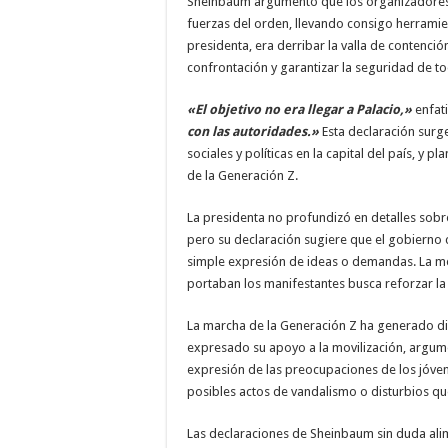
Sheinbaum argumentó que los organizadores 
fuerzas del orden, llevando consigo herramie
presidenta, era derribar la valla de contenci
confrontación y garantizar la seguridad de to
«El objetivo no era llegar a Palacio,»
enfat
con las autoridades.»
Esta declaración surge
sociales y políticas en la capital del país, y 
de la Generación Z.
La presidenta no profundizó en detalles sobre
pero su declaración sugiere que el gobierno c
simple expresión de ideas o demandas. La m
portaban los manifestantes busca reforzar la
La marcha de la Generación Z ha generado div
expresado su apoyo a la movilización, argum
expresión de las preocupaciones de los jóven
posibles actos de vandalismo o disturbios q
Las declaraciones de Sheinbaum sin duda alim