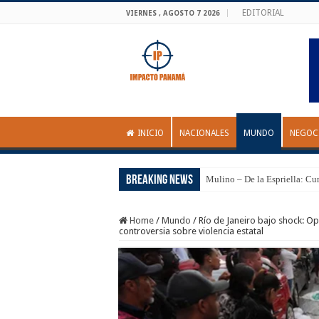
EDITORIAL
VIERNES , AGOSTO 7 2026
INICIO
NACIONALES
MUNDO
NEGOC
Breaking News
Mulino – De la Espriella: Cu
Home
/
Mundo
/
Río de Janeiro bajo shock: Op
controversia sobre violencia estatal