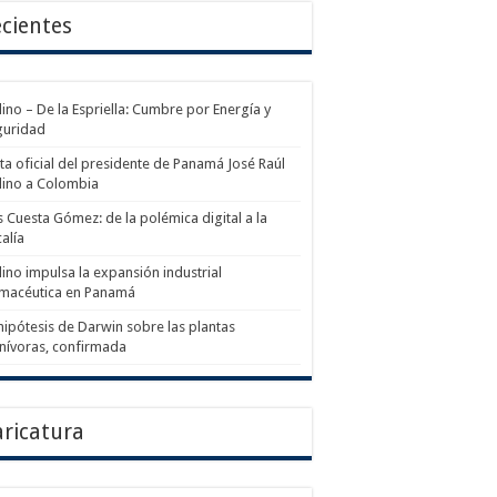
cientes
ino – De la Espriella: Cumbre por Energía y
guridad
ita oficial del presidente de Panamá José Raúl
lino a Colombia
s Cuesta Gómez: de la polémica digital a la
calía
ino impulsa la expansión industrial
rmacéutica en Panamá
hipótesis de Darwin sobre las plantas
nívoras, confirmada
ricatura