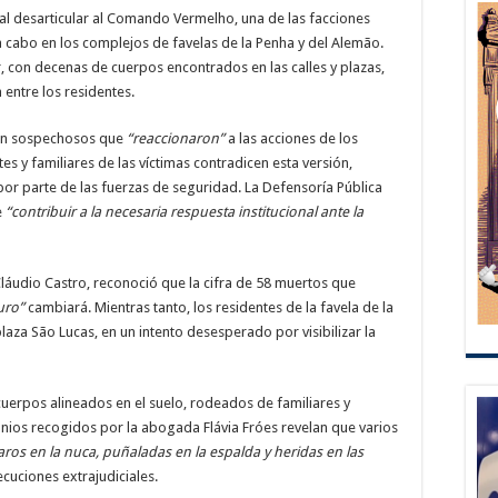
al desarticular al Comando Vermelho, una de las facciones
a cabo en los complejos de favelas de la Penha y del Alemão.
, con decenas de cuerpos encontrados en las calles y plazas,
entre los residentes.
ran sospechosos que
“reaccionaron”
a las acciones de los
s y familiares de las víctimas contradicen esta versión,
r parte de las fuerzas de seguridad. La Defensoría Pública
e
“contribuir a la necesaria respuesta institucional ante la
Cláudio Castro, reconoció que la cifra de 58 muertos que
uro”
cambiará. Mientras tanto, los residentes de la favela de la
aza São Lucas, en un intento desesperado por visibilizar la
cuerpos alineados en el suelo, rodeados de familiares y
onios recogidos por la abogada Flávia Fróes revelan que varios
ros en la nuca, puñaladas en la espalda y heridas en las
ecuciones extrajudiciales.