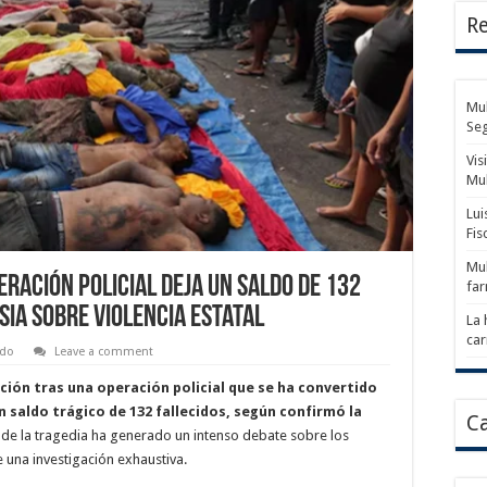
Re
Mul
Se
Vis
Mu
Lui
Fis
Mul
eración policial deja un saldo de 132
fa
ia sobre violencia estatal
La 
car
do
Leave a comment
ión tras una operación policial que se ha convertido
un saldo trágico de 132 fallecidos, según confirmó la
Ca
de la tragedia ha generado un intenso debate sobre los
de una investigación exhaustiva.