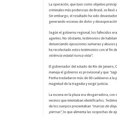
La operación, que tuvo como objetivo princip
criminales más poderosas de Brasil, se llevó 
Sin embargo, el resultado ha sido devastador
generando escenas de dolor y desesperación 
Según el gobierno regional, los fallecidos e
agentes. No obstante, testimonios de habitante
denunciando ejecuciones sumarias y abusos po
ha recolectado estos testimonios con el fin d
violencia estatal nunca vista”
.
El gobernador del estado de Río de Janeiro, 
maneja el gobierno es provisional y que
“seg
Penha trasladaron más de 60 cadáveres a la pl
magnitud de la tragedia y exigir justicia.
La escena en la plaza era desgarradora, con 
vecinos que intentaban identificarlos. Testim
de los cuerpos presentaban
“marcas de dispa
piernas”
, lo que alimenta las sospechas de ej