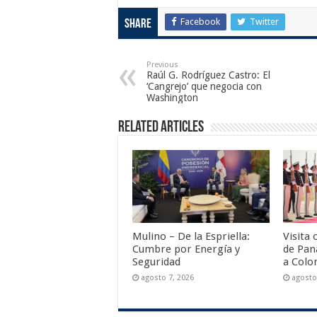
Facebook
Twitter
Share
Previous
Raúl G. Rodríguez Castro: El
‘Cangrejo’ que negocia con
Washington
Related Articles
Mulino – De la Espriella:
Visita 
Cumbre por Energía y
de Pan
Seguridad
a Colo
agosto 7, 2026
agosto