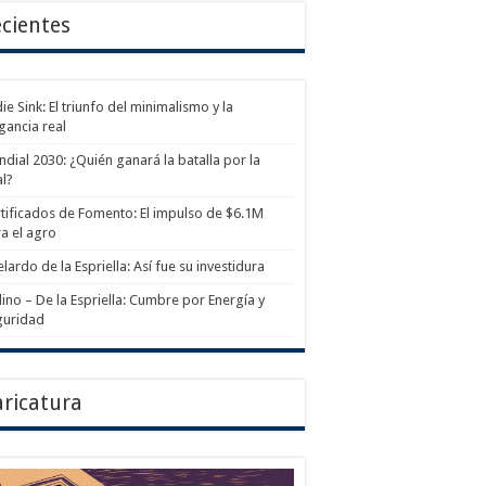
cientes
ie Sink: El triunfo del minimalismo y la
gancia real
dial 2030: ¿Quién ganará la batalla por la
al?
tificados de Fomento: El impulso de $6.1M
a el agro
lardo de la Espriella: Así fue su investidura
ino – De la Espriella: Cumbre por Energía y
guridad
ricatura