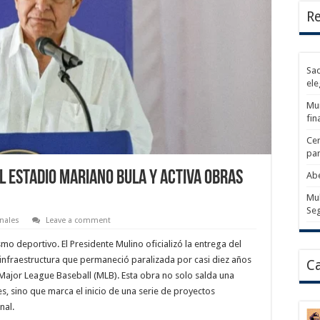
Re
Sad
ele
Mun
fin
Cer
par
l Estadio Mariano Bula y activa obras
Abe
Mul
Se
nales
Leave a comment
o deportivo. El Presidente Mulino oficializó la entrega del
infraestructura que permaneció paralizada por casi diez años
Ca
Major League Baseball (MLB). Esta obra no solo salda una
s, sino que marca el inicio de una serie de proyectos
nal.