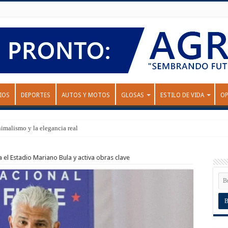
IOS
DEPORTES
AUTOS Y MOTOS
GLOSAS
ESTILO DE VIDA
OP
nimalismo y la elegancia real
 el Estadio Mariano Bula y activa obras clave