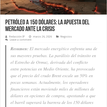
Petróleo a 150 dólares: La apuesta del
mercado ante la crisis
Redacción IP
marzo 26, 2026
Negocios
Leave a comment
Resumen:
El mercado energético enfrenta una de
sus mayores pruebas. La parálisis del tránsito en
el Estrecho de Ormuz, derivada del conflicto
entre potencias en Medio Oriente, ha provocado
que el precio del crudo Brent escale un 50% en
pocas semanas. Actualmente, los operadores
financieros están moviendo miles de millones de
dólares en opciones de compra, apostando a que
el barril superará la barrera de los 150 dólares