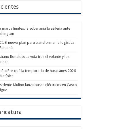
cientes
a marca límites: la soberanía brasileña ante
shington
I: El nuevo plan para transformar la logística
 Panamá
stiano Ronaldo: La vida tras el volante y los
lones
Niño: Por qué la temporada de huracanes 2026
á atípica
sidente Mulino lanza buses eléctricos en Casco
tiguo
ricatura