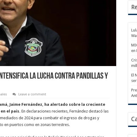
Re
Lul
Wa
MIC
en
Cri
mil
ntensifica la lucha contra pandillas y
El 
ser
Pre
nales
Leave a comment
An
namá, Jaime Fernández, ha alertado sobre la creciente
en el país.
En declaraciones recientes, Fernández destacó las
 mediados de 2024 para combatir el ingreso de drogas y
Ca
to en puertos como en zonas terrestres.