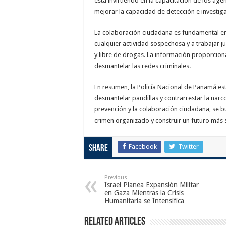
está invirtiendo en la capacitación de los ag
mejorar la capacidad de detección e investiga
La colaboración ciudadana es fundamental en e
cualquier actividad sospechosa y a trabajar 
y libre de drogas. La información proporciona
desmantelar las redes criminales.
En resumen, la Policía Nacional de Panamá es
desmantelar pandillas y contrarrestar la narc
prevención y la colaboración ciudadana, se 
crimen organizado y construir un futuro más
Facebook
Twitter
Share
Previous
Israel Planea Expansión Militar
en Gaza Mientras la Crisis
Humanitaria se Intensifica
Related Articles