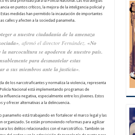
co es una prioridad para la Policía Nacional. Las estrategias
cia en puntos críticos, la mejora de la inteligencia policial y
. Estas medidas han permitido la incautación de importantes
las calles y afecten a la sociedad panameña.
teger a nuestra ciudadanía de la amenaza
asociada»
, afirmó el director Fernández.
«No
y la narcocultura se apoderen de nuestro país.
nsablemente para desmantelar estas
ar a sus miembros ante la justicia»
.
da de los narcotraficantes y normaliza la violencia, representa
a Policía Nacional está implementando programas de
a influencia negativa, especialmente entre los jóvenes. Estos
y ofrecer alternativas a la delincuencia.
no panameño está trabajando en fortalecer el marco legal y las
men organizado. Se están promoviendo reformas para agilizar
para los delitos relacionados con el narcotráfico. También se