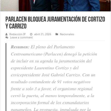
Parlacen bloquea juramentación de Cortizo
y Carrizo
Redacción IP
abril 21, 2026
Nacionales
Leave a comment
Resumen:
El pleno del Parlamento
Centroamericano (Parlacen) denegó la petición
de incluir en su agenda la juramentación del
expresidente Laurentino Cortizo y del
exvicepresidente José Gabriel Carrizo. Con un
resultado contundente de 91 votos negativos
frente a solo 3 a favor, el organismo regional
cerró la puerta, al menos temporalmente, a la
incorporación formal de los exmandatarios
panameños. La propuesta, impulsada por la