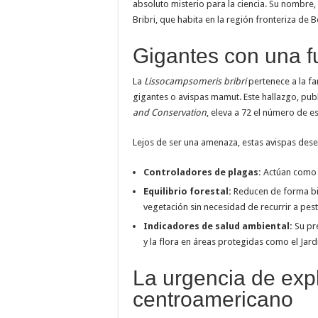
absoluto misterio para la ciencia. Su nombre,
Bribri, que habita en la región fronteriza de 
Gigantes con una fu
La
Lissocampsomeris bribri
pertenece a la fa
gigantes o avispas mamut. Este hallazgo, publi
and Conservation
, eleva a 72 el número de e
Lejos de ser una amenaza, estas avispas desem
Controladores de plagas:
Actúan como p
Equilibrio forestal:
Reducen de forma bio
vegetación sin necesidad de recurrir a pest
Indicadores de salud ambiental:
Su pre
y la flora en áreas protegidas como el Jar
La urgencia de expl
centroamericano