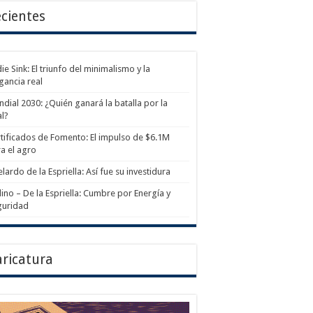
cientes
ie Sink: El triunfo del minimalismo y la
gancia real
dial 2030: ¿Quién ganará la batalla por la
al?
tificados de Fomento: El impulso de $6.1M
a el agro
lardo de la Espriella: Así fue su investidura
ino – De la Espriella: Cumbre por Energía y
guridad
ricatura