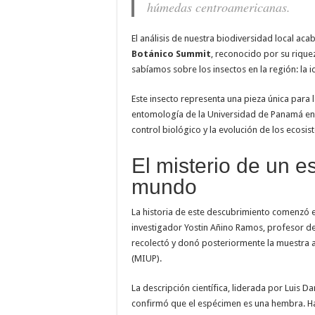
húmedas centroamericanas.
El análisis de nuestra biodiversidad local acab
Botánico Summit
, reconocido por su rique
sabíamos sobre los insectos en la región: la i
Este insecto representa una pieza única para l
entomología de la Universidad de Panamá en a
control biológico y la evolución de los ecosis
El misterio de un e
mundo
La historia de este descubrimiento comenzó 
investigador Yostin Añino Ramos, profesor d
recolectó y donó posteriormente la muestra 
(MIUP).
La descripción científica, liderada por Luis D
confirmó que el espécimen es una hembra. Has