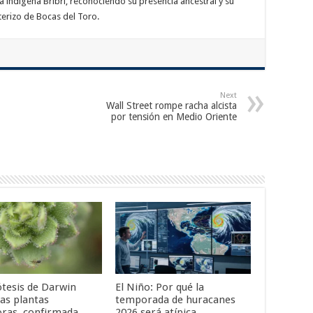
a indígena Bribri, reconociendo su presencia ancestral y su
nterizo de Bocas del Toro.
Next
Wall Street rompe racha alcista
por tensión en Medio Oriente
ótesis de Darwin
El Niño: Por qué la
las plantas
temporada de huracanes
oras, confirmada
2026 será atípica