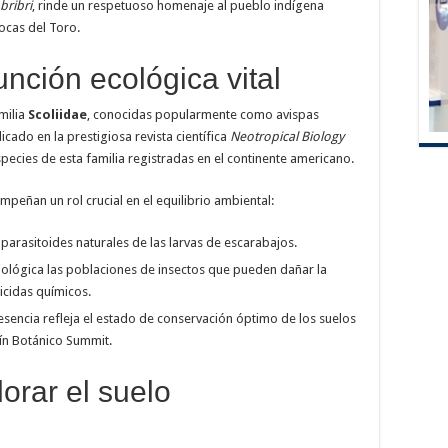
bribri
, rinde un respetuoso homenaje al pueblo indígena
Bocas del Toro.
nción ecológica vital
milia
Scoliidae
, conocidas popularmente como avispas
cado en la prestigiosa revista científica
Neotropical Biology
species de esta familia registradas en el continente americano.
peñan un rol crucial en el equilibrio ambiental:
arasitoides naturales de las larvas de escarabajos.
lógica las poblaciones de insectos que pueden dañar la
icidas químicos.
sencia refleja el estado de conservación óptimo de los suelos
dín Botánico Summit.
orar el suelo