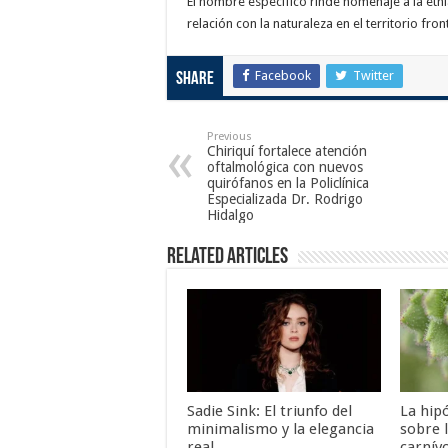
El nombre específico rinde homenaje a la etni
relación con la naturaleza en el territorio fro
Facebook
Twitter
Share
Previous
Chiriquí fortalece atención
oftalmológica con nuevos
quirófanos en la Policlínica
Especializada Dr. Rodrigo
Hidalgo
Related Articles
Sadie Sink: El triunfo del
La hip
minimalismo y la elegancia
sobre 
real
carnív