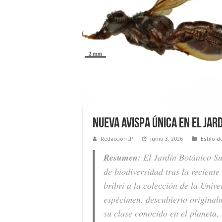
Nueva avispa única en el Jar
Redacción IP
junio 3, 2026
Estilo d
Resumen:
El Jardín Botánico S
de biodiversidad tras la recient
bribri
a la colección de la Unive
espécimen, descubierto original
su clase conocido en el planeta, 