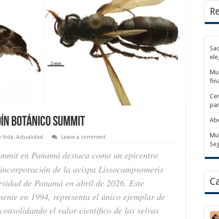
Re
Sad
ele
Mun
fin
Cer
par
dín Botánico Summit
Abe
Mul
e Vida
,
Actualidad
Leave a comment
Se
ummit en Panamá destaca como un epicentro
e incorporación de la avispa
Lissocampsomeris
Ca
rsidad de Panamá en abril de 2026. Este
mente en 1994, representa el único ejemplar de
consolidando el valor científico de las selvas