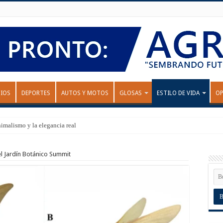
IOS
DEPORTES
AUTOS Y MOTOS
GLOSAS
ESTILO DE VIDA
OP
nimalismo y la elegancia real
el Jardín Botánico Summit