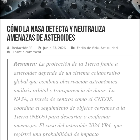
Cómo la NASA detecta y neutraliza
amenazas de asteroides
Redacción IP
junio 23, 2026
Estilo de Vida
,
Actualidad
Leave a comment
Resumen:
La protección de la Tierra frente a
asteroides depende de un sistema colaborativo
global que combina observación astronómica,
análisis orbital y transparencia de datos. La
NASA, a través de centros como el CNEOS,
coordina el seguimiento de objetos cercanos a la
Tierra (NEOs) para descartar o confirmar
amenazas. El caso del asteroide 2024 YR4, que
registró una probabilidad de impacto