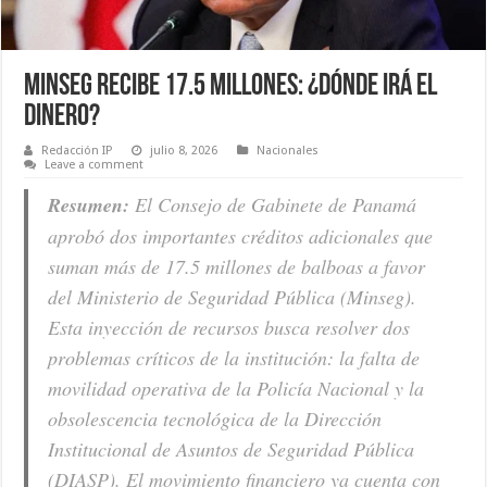
Minseg recibe 17.5 millones: ¿dónde irá el
dinero?
Redacción IP
julio 8, 2026
Nacionales
Leave a comment
Resumen:
El Consejo de Gabinete de Panamá
aprobó dos importantes créditos adicionales que
suman más de 17.5 millones de balboas a favor
del Ministerio de Seguridad Pública (Minseg).
Esta inyección de recursos busca resolver dos
problemas críticos de la institución: la falta de
movilidad operativa de la Policía Nacional y la
obsolescencia tecnológica de la Dirección
Institucional de Asuntos de Seguridad Pública
(DIASP). El movimiento financiero ya cuenta con