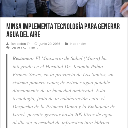
Minsa implementa tecnología para generar
agua del aire
Redacción IP
junio 29, 2026
Nacionales
Leave a comment
Resumen:
El Ministerio de Salud (Minsa) ha
integrado en el Hospital Dr. Joaquín Pablo
Franco Sayas, en la provincia de Los Santos, un
sistema pionero capaz de extraer agua potable
directamente de la humedad ambiental. Esta
tecnología, fruto de la colaboración entre el
Despacho de la Primera Dama y la Embajada de
Israel, permite generar hasta 200 litros de agua
al día sin necesidad de infraestructura hídrica