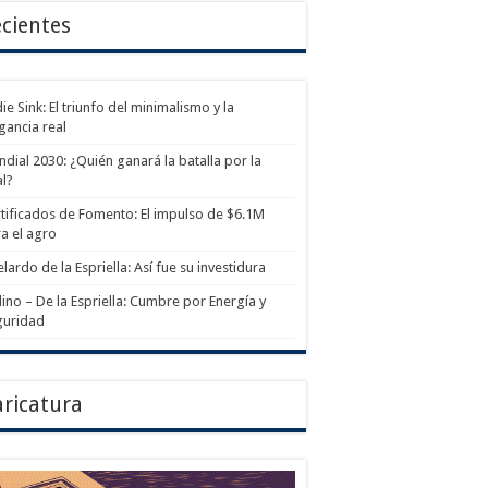
cientes
ie Sink: El triunfo del minimalismo y la
gancia real
dial 2030: ¿Quién ganará la batalla por la
al?
tificados de Fomento: El impulso de $6.1M
a el agro
lardo de la Espriella: Así fue su investidura
ino – De la Espriella: Cumbre por Energía y
guridad
ricatura