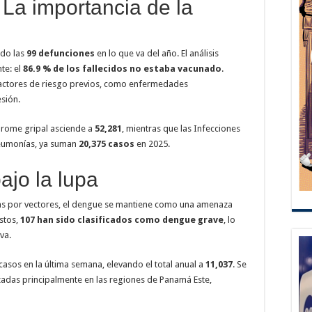
: La importancia de la
ado las
99 defunciones
en lo que va del año. El análisis
te: el
86.9 % de los fallecidos no estaba vacunado
.
factores de riesgo previos, como enfermedades
sión.
drome gripal asciende a
52,281
, mientras que las Infecciones
neumonías, ya suman
20,375 casos
en 2025.
ajo la lupa
das por vectores, el dengue se mantiene como una amenaza
estos,
107 han sido clasificados como dengue grave
, lo
va.
casos en la última semana, elevando el total anual a
11,037
. Se
zadas principalmente en las regiones de Panamá Este,