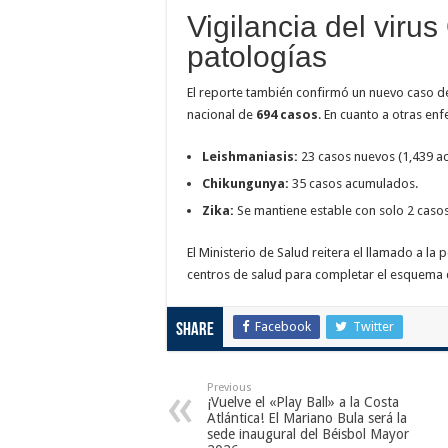
Vigilancia del viru
patologías
El reporte también confirmó un nuevo caso d
nacional de
694 casos
. En cuanto a otras en
Leishmaniasis:
23 casos nuevos (1,439 a
Chikungunya:
35 casos acumulados.
Zika:
Se mantiene estable con solo 2 casos
El Ministerio de Salud reitera el llamado a la
centros de salud para completar el esquema d
Facebook
Twitter
Share
Previous
¡Vuelve el «Play Ball» a la Costa
Atlántica! El Mariano Bula será la
sede inaugural del Béisbol Mayor