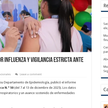
Re
Sad
ele
Mun
fin
Cer
par
r influenza y vigilancia estricta ante
Abe
Mul
Se
cionales
Leave a comment
e su Departamento de Epidemiología, publicó el informe
ca N.° 50
(del 7 al 13 de diciembre de 2025). Los datos
Ca
rus respiratorios y un avance sostenido de enfermedades