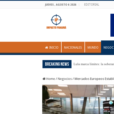
EDITORIAL
JUEVES , AGOSTO 6 2026
INICIO
NACIONALES
MUNDO
NEGOC
Breaking News
Lula marca límites: la sobera
Home
/
Negocios
/
Mercados Europeos Estables