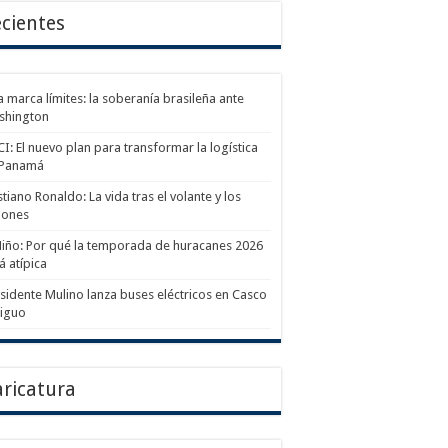
cientes
a marca límites: la soberanía brasileña ante
shington
I: El nuevo plan para transformar la logística
 Panamá
stiano Ronaldo: La vida tras el volante y los
lones
Niño: Por qué la temporada de huracanes 2026
á atípica
sidente Mulino lanza buses eléctricos en Casco
tiguo
ricatura