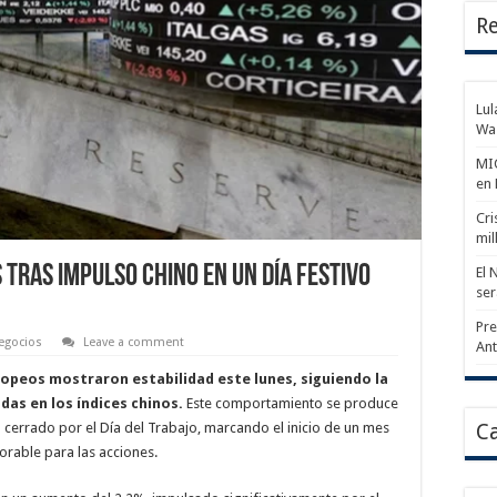
Re
Lul
Wa
MIC
en
Cri
mil
Tras Impulso Chino en un Día Festivo
El 
ser
Pre
egocios
Leave a comment
An
ropeos mostraron estabilidad este lunes, siguiendo la
das en los índices chinos.
Este comportamiento se produce
cerrado por el Día del Trabajo, marcando el inicio de un mes
Ca
rable para las acciones.