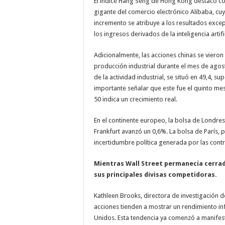
El índice Hang Seng de Hong Kong destacó co
gigante del comercio electrónico Alibaba, cu
incremento se atribuye a los resultados exce
los ingresos derivados de la inteligencia artific
Adicionalmente, las acciones chinas se vieron
producción industrial durante el mes de agost
de la actividad industrial, se situó en 49,4, s
importante señalar que este fue el quinto mes
50 indica un crecimiento real.
En el continente europeo, la bolsa de Londres
Frankfurt avanzó un 0,6%. La bolsa de París, 
incertidumbre política generada por las cont
Mientras Wall Street permanecía cerra
sus principales divisas competidoras.
Kathleen Brooks, directora de investigación d
acciones tienden a mostrar un rendimiento in
Unidos. Esta tendencia ya comenzó a manifest