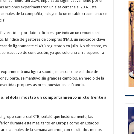
n un aumento del 2,2%, impulsado significativamente por el
yas acciones experimentaron un alza cercana al 20%. Este
pcionales de la compañía, incluyendo un notable crecimiento en
ial.
 favorecidas por datos oficiales que indican un repunte en la
o. El índice de gestores de compras (PMI), un indicador clave
uperando ligeramente el 49,3 registrado en julio. No obstante, es
 consecutivo de contracción, ya que solo una cifra superior a
 experimentó una ligera subida, mientras que el índice de
por su parte, se mantuvo sin grandes cambios, en medio de la
rovertidas propuestas presupuestarias en Francia.
do, el dólar mostró un comportamiento mixto frente a
el grupo comercial XTB, señaló que históricamente, las
ferior durante este mes, tanto en Europa como en Estados
arse a finales de la semana anterior, con resultados menos