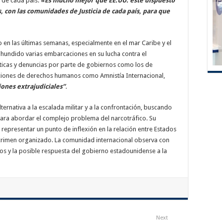
ia de cada país.
«Es mucho mejor que EE.UU. esté dispuesto
s, con las comunidades de Justicia de cada país, para que
o en las últimas semanas, especialmente en el mar Caribe y el
a hundido varias embarcaciones en su lucha contra el
íticas y denuncias por parte de gobiernos como los de
ciones de derechos humanos como Amnistía Internacional,
iones extrajudiciales”
.
ernativa a la escalada militar y a la confrontación, buscando
ra abordar el complejo problema del narcotráfico. Su
 representar un punto de inflexión en la relación entre Estados
l crimen organizado. La comunidad internacional observa con
tos y la posible respuesta del gobierno estadounidense a la
Next