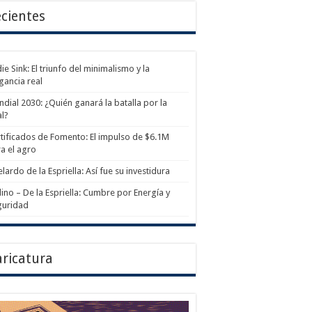
cientes
ie Sink: El triunfo del minimalismo y la
gancia real
dial 2030: ¿Quién ganará la batalla por la
al?
tificados de Fomento: El impulso de $6.1M
a el agro
lardo de la Espriella: Así fue su investidura
ino – De la Espriella: Cumbre por Energía y
guridad
ricatura