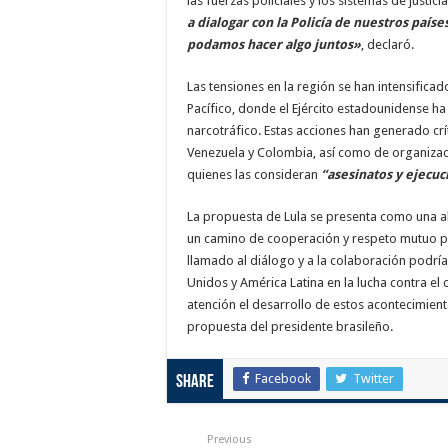
las fuerzas policiales y los sistemas de justic
a dialogar con la Policía de nuestros paíse
podamos hacer algo juntos»
, declaró.
Las tensiones en la región se han intensificad
Pacífico, donde el Ejército estadounidense h
narcotráfico. Estas acciones han generado cr
Venezuela y Colombia, así como de organiza
quienes las consideran
“asesinatos y ejecuc
La propuesta de Lula se presenta como una alt
un camino de cooperación y respeto mutuo pa
llamado al diálogo y a la colaboración podría
Unidos y América Latina en la lucha contra e
atención el desarrollo de estos acontecimien
propuesta del presidente brasileño.
Facebook
Twitter
Share
Previous