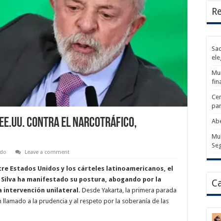
Re
Sad
ele
Mun
fin
Cer
par
EE.UU. Contra el Narcotráfico,
Abe
Mul
Se
do
Leave a comment
re Estados Unidos y los cárteles latinoamericanos, el
a Silva ha manifestado su postura, abogando por la
Ca
 intervención unilateral.
Desde Yakarta, la primera parada
un llamado a la prudencia y al respeto por la soberanía de las