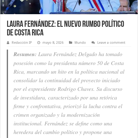
Laura Fernández: El nuevo rumbo político
de Costa Rica
Redacción IP
mayo 8, 2026
Mundo
Leave a comment
Resumen:
Laura Fernández Delgado ha tomado
posesión como la presidenta número 50 de Costa
Rica, marcando un hito en la política nacional al
consolidar la continuidad del proyecto iniciado
por el expresidente Rodrigo Chaves. Su discurso
de investidura, caracterizado por una retórica
firme y confrontativa, priorizó la lucha contra el
crimen organizado y la modernización
institucional. Fernández se define como una
heredera del cambio político y propone una