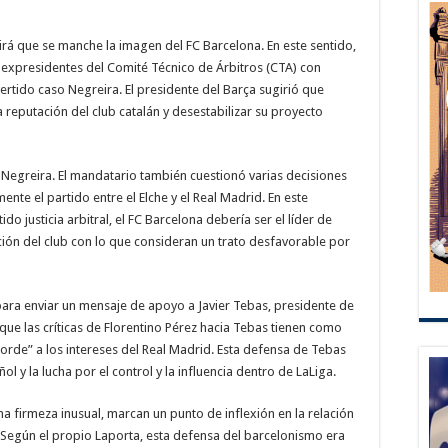
irá que se manche la imagen del FC Barcelona. En este sentido,
 expresidentes del Comité Técnico de Árbitros (CTA) con
rtido caso Negreira. El presidente del Barça sugirió que
reputación del club catalán y desestabilizar su proyecto
so Negreira. El mandatario también cuestionó varias decisiones
nte el partido entre el Elche y el Real Madrid. En este
o justicia arbitral, el FC Barcelona debería ser el líder de
ación del club con lo que consideran un trato desfavorable por
ra enviar un mensaje de apoyo a Javier Tebas, presidente de
que las críticas de Florentino Pérez hacia Tebas tienen como
orde” a los intereses del Real Madrid. Esta defensa de Tebas
ol y la lucha por el control y la influencia dentro de LaLiga.
a firmeza inusual, marcan un punto de inflexión en la relación
 Según el propio Laporta, esta defensa del barcelonismo era