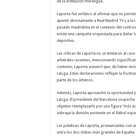
de la institución merengue.
Laporta fue enfático al afirmar que no permit
apuntó directamente a Real Madrid TV y a los
pasado madridista en el contexto del controve
existe una campaña orquestada para dañar la 
deportivo.
Las críticas de Laporta no se limitaron al ca
arbitrales recientes, mencionando específicame
contexto, Laporta aseveró que, de haber existid
LaLiga. Estas declaraciones reflejan la frustr
parte de los árbitros.
Además, Laporta aprovechó la oportunidad pa
LaLiga. El presidente del Barcelona sospecha 
objetivo reemplazarlo por una figura “más ac
subraya la división existente en el fútbol españ
Las palabras de Laporta, pronunciadas con un
entre los dos clubes más grandes de España.