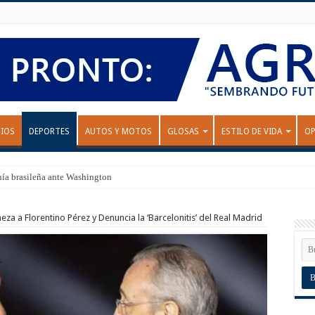
IOS
DEPORTES
AUTOS Y MOTOS
GLOSAS
ESTILO DE VIDA
OP
nía brasileña ante Washington
a a Florentino Pérez y Denuncia la ‘Barcelonitis’ del Real Madrid