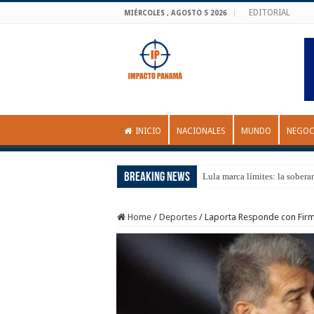
EDITORIAL
MIÉRCOLES , AGOSTO 5 2026
INICIO
NACIONALES
MUNDO
NEGOC
Breaking News
Lula marca límites: la sobera
Home
/
Deportes
/
Laporta Responde con Firmez