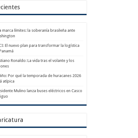
cientes
a marca límites: la soberanía brasileña ante
shington
I: El nuevo plan para transformar la logística
 Panamá
stiano Ronaldo: La vida tras el volante y los
lones
Niño: Por qué la temporada de huracanes 2026
á atípica
sidente Mulino lanza buses eléctricos en Casco
tiguo
ricatura