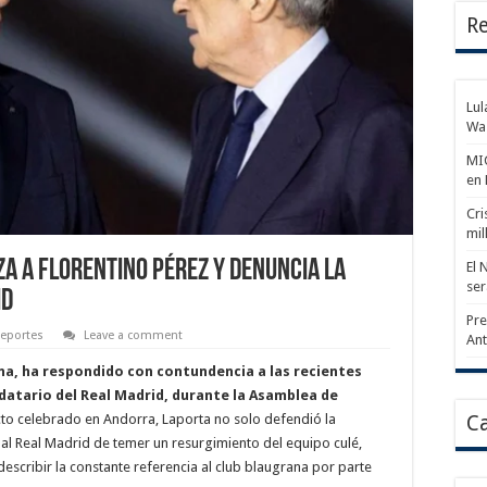
Re
Lul
Wa
MIC
en
Cri
mil
a a Florentino Pérez y Denuncia la
El 
ser
id
Pre
eportes
Leave a comment
An
na, ha respondido con contundencia a las recientes
datario del Real Madrid, durante la Asamblea de
to celebrado en Andorra, Laporta no solo defendió la
Ca
 al Real Madrid de temer un resurgimiento del equipo culé,
describir la constante referencia al club blaugrana por parte