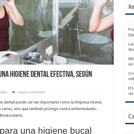
Re
Pre
Di
Lul
Wa
MIC
en
una higiene dental efectiva, según
Cri
mil
El 
idad
Leave a comment
ser
ene dental puede ser tan importante como la limpieza misma.
 caries, sino que también protege contra enfermedades
diovasculares.
Ca
 para una higiene bucal