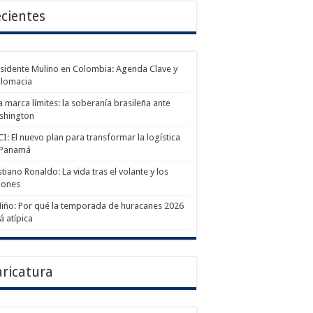
cientes
sidente Mulino en Colombia: Agenda Clave y
plomacia
a marca límites: la soberanía brasileña ante
shington
I: El nuevo plan para transformar la logística
 Panamá
stiano Ronaldo: La vida tras el volante y los
lones
Niño: Por qué la temporada de huracanes 2026
á atípica
ricatura