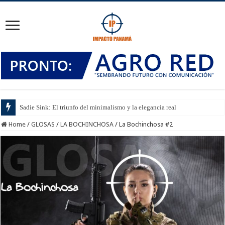
Sadie Sink: El triunfo del minimalismo y la elegancia real
Home
/
GLOSAS
/
LA BOCHINCHOSA
/
La Bochinchosa #2