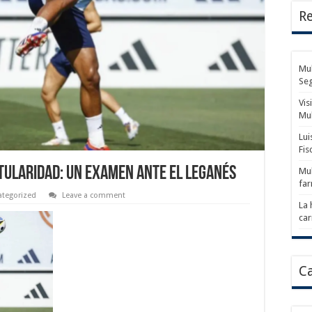
Re
Mul
Se
Vis
Mu
Lui
Fis
itularidad: un examen ante el Leganés
Mul
fa
ategorized
Leave a comment
La 
car
Ca