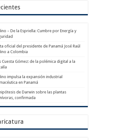
cientes
ino – De la Espriella: Cumbre por Energía y
guridad
ita oficial del presidente de Panamá José Raúl
lino a Colombia
s Cuesta Gómez: de la polémica digital a la
calía
ino impulsa la expansión industrial
rmacéutica en Panamá
hipótesis de Darwin sobre las plantas
nívoras, confirmada
ricatura