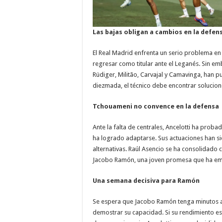
Las bajas obligan a cambios en la defen
El Real Madrid enfrenta un serio problema en l
regresar como titular ante el Leganés. Sin em
Rüdiger, Militão, Carvajal y Camavinga, han pu
diezmada, el técnico debe encontrar solucio
Tchouameni no convence en la defensa
Ante la falta de centrales, Ancelotti ha prob
ha logrado adaptarse. Sus actuaciones han sid
alternativas. Raúl Asencio se ha consolidado co
Jacobo Ramón, una joven promesa que ha emp
Una semana decisiva para Ramón
Se espera que Jacobo Ramón tenga minutos a
demostrar su capacidad. Si su rendimiento es p