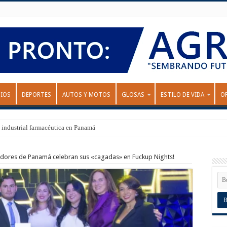
IOS
DEPORTES
AUTOS Y MOTOS
GLOSAS
ESTILO DE VIDA
O
 industrial farmacéutica en Panamá
dores de Panamá celebran sus «cagadas» en Fuckup Nights!