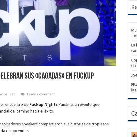
Re
Mul
fa
La 
car
Cop
el 
elebran sus «cagadas» en Fuckup
¿Se
EE.
las
Actualidad
Leave a comment
imer encuentro de
Fuckup Nights
Panamá, un evento que
cial del camino hacia el éxito.
Ca
 inspiradores speakers compartieron sus historias de tropiezos
vida de aprender.