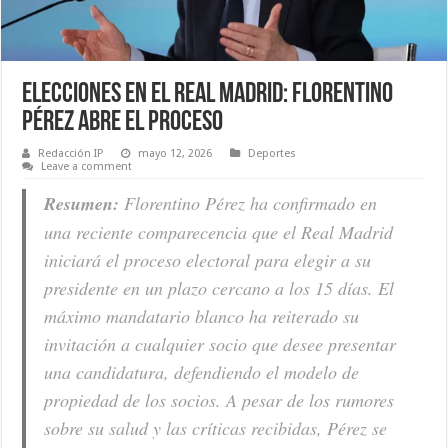
Elecciones en el Real Madrid: Florentino
Pérez abre el proceso
Redacción IP
mayo 12, 2026
Deportes
Leave a comment
Resumen:
Florentino Pérez ha confirmado en
una reciente comparecencia que el Real Madrid
iniciará el proceso electoral para elegir a su
presidente en un plazo cercano a los 15 días. El
máximo mandatario blanco ha reiterado su
invitación a cualquier socio que desee presentar
una candidatura, defendiendo el modelo de
propiedad de los socios. A pesar de los rumores
sobre su salud y las críticas recibidas, Pérez se