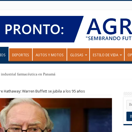
IOS
DEPORTES
AUTOS Y MOTOS
GLOSAS
ESTILO DE VIDA
OP
 industrial farmacéutica en Panamá
ire Hathaway: Warren Buffett se jubila a los 95 años