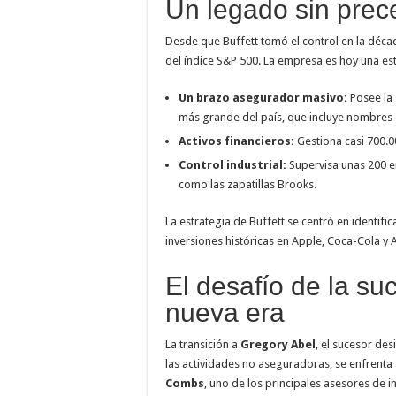
Un legado sin prec
Desde que Buffett tomó el control en la déca
del índice S&P 500. La empresa es hoy una est
Un brazo asegurador masivo:
Posee la 
más grande del país, que incluye nombres
Activos financieros:
Gestiona casi 700.0
Control industrial:
Supervisa unas 200 e
como las zapatillas Brooks.
La estrategia de Buffett se centró en identific
inversiones históricas en Apple, Coca-Cola y
El desafío de la su
nueva era
La transición a
Gregory Abel
, el sucesor de
las actividades no aseguradoras, se enfrenta 
Combs
, uno de los principales asesores de 