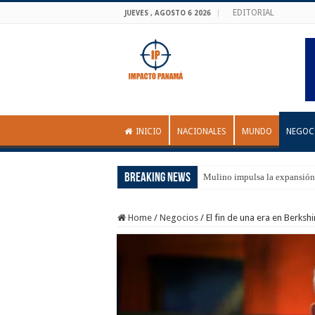
EDITORIAL
JUEVES , AGOSTO 6 2026
INICIO
NACIONALES
MUNDO
NEGOC
Breaking News
Mulino impulsa la expansión
Home
/
Negocios
/
El fin de una era en Berksh