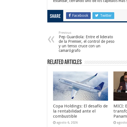
estándar, cerrando uno de los capítulos más 
Facebook
Twitter
Share
Previous
Pep Guardiola: Entre el liderato
de la Premier, el control de peso
y un tenso cruce con un
camarógrafo
Related Articles
Copa Holdings: El desafío de
MICI: 
la rentabilidad ante el
transf
combustible
Panam
agosto 6, 2026
agosto