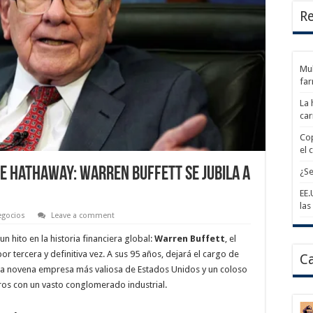
Re
Mul
fa
La 
car
Cop
el 
re Hathaway: Warren Buffett se jubila a
¿Se
EE.
las
gocios
Leave a comment
 hito en la historia financiera global:
Warren Buffett
, el
r tercera y definitiva vez. A sus 95 años, dejará el cargo de
Ca
 la novena empresa más valiosa de Estados Unidos y un coloso
os con un vasto conglomerado industrial.