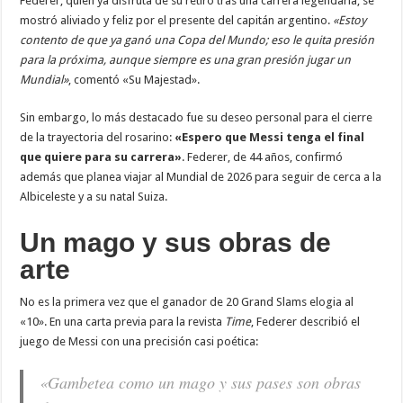
Federer, quien ya disfruta de su retiro tras una carrera legendaria, se
mostró aliviado y feliz por el presente del capitán argentino.
«Estoy
contento de que ya ganó una Copa del Mundo; eso le quita presión
para la próxima, aunque siempre es una gran presión jugar un
Mundial»
, comentó «Su Majestad».
Sin embargo, lo más destacado fue su deseo personal para el cierre
de la trayectoria del rosarino:
«Espero que Messi tenga el final
que quiere para su carrera»
. Federer, de 44 años, confirmó
además que planea viajar al Mundial de 2026 para seguir de cerca a la
Albiceleste y a su natal Suiza.
Un mago y sus obras de
arte
No es la primera vez que el ganador de 20 Grand Slams elogia al
«10». En una carta previa para la revista
Time
, Federer describió el
juego de Messi con una precisión casi poética:
«Gambetea como un mago y sus pases son obras