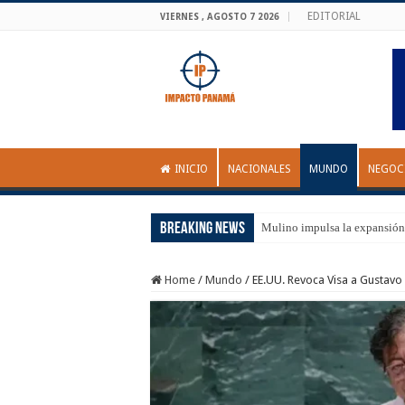
EDITORIAL
VIERNES , AGOSTO 7 2026
INICIO
NACIONALES
MUNDO
NEGOC
Breaking News
Mulino impulsa la expansión
Home
/
Mundo
/
EE.UU. Revoca Visa a Gustavo 