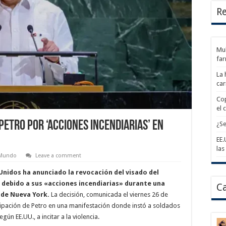
Re
Mul
fa
La 
car
Cop
el 
Petro por ‘Acciones Incendiarias’ en
¿Se
EE.
las
Mundo
Leave a comment
nidos ha anunciado la revocación del visado del
debido a sus «acciones incendiarias» durante una
Ca
d de Nueva York.
La decisión, comunicada el viernes 26 de
cipación de Petro en una manifestación donde instó a soldados
n EE.UU., a incitar a la violencia.