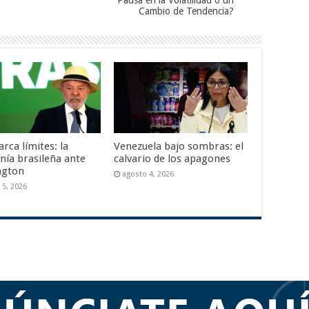
Pausa en la Volatilidad o un
Cambio de Tendencia?
rca límites: la
Venezuela bajo sombras: el
nía brasileña ante
calvario de los apagones
ngton
agosto 4, 2026
 5, 2026