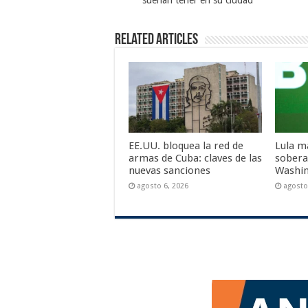
sueñan tener en su ciudad
Related Articles
EE.UU. bloquea la red de
Lula ma
armas de Cuba: claves de las
sobera
nuevas sanciones
Washi
agosto 6, 2026
agosto