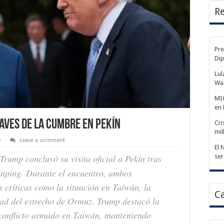
Re
Pre
Di
Lul
Wa
MIC
en
laves de la Cumbre en Pekín
Cri
mil
o
Leave a comment
El 
rump concluyó su visita oficial a Pekín tras
ser
inping. Durante el encuentro, ambos
 críticas como la situación en Taiwán, la
Ca
lidad del estrecho de Ormuz. Trump destacó la
 conflicto armado en Taiwán, manteniendo