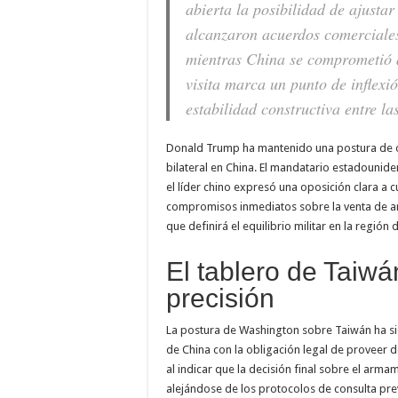
abierta la posibilidad de ajusta
alcanzaron acuerdos comerciales
mientras China se comprometió a
visita marca un punto de inflexi
estabilidad constructiva entre l
Donald Trump ha mantenido una postura de ob
bilateral en China. El mandatario estadounide
el líder chino expresó una oposición clara a cu
compromisos inmediatos sobre la venta de a
que definirá el equilibrio militar en la regió
El tablero de Taiwá
precisión
La postura de Washington sobre Taiwán ha si
de China con la obligación legal de proveer d
al indicar que la decisión final sobre el ar
alejándose de los protocolos de consulta prev