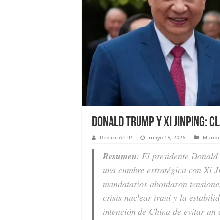
Donald Trump y Xi Jinping: C
Redacción IP
mayo 15, 2026
Mund
Resumen:
El presidente Donald T
una cumbre estratégica con Xi J
mandatarios abordaron tensiones
crisis nuclear iraní y la estabi
intención de China de evitar un