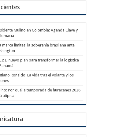
cientes
sidente Mulino en Colombia: Agenda Clave y
plomacia
a marca límites: la soberanía brasileña ante
shington
I: El nuevo plan para transformar la logística
 Panamá
stiano Ronaldo: La vida tras el volante y los
lones
Niño: Por qué la temporada de huracanes 2026
á atípica
ricatura