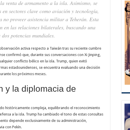
r la venta de armamento a la isla. Asimismo, se
 en sectores clave como aviación y tecnología,
 no proveer asistencia militar a Teherán. Esta
ón en las relaciones bilaterales, buscando una
as dos potencias mundiales.
servación activa respecto a Taiwán tras su reciente cumbre
nse confirmó que, durante sus conversaciones con Xi Jinping,
alquier conflicto bélico en la isla. Trump, quien evitó
rmas estadounidenses, se encuentra evaluando una decisión
n durante los próximos meses.
n y la diplomacia de
do históricamente compleja, equilibrando el reconocimiento
efensa a la isla. Trump ha cambiado el tono de estas consultas
mamento depende exclusivamente de su administración,
ia con Pekín.