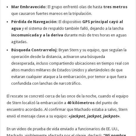
Mar Embravecido:
El grupo enfrentó olas de hasta
tres metros
que causaron fuertes mareos en la tripulación.
Pérdida de Navegación:
El dispositivo
GPS principal cayó al
agua
y el sistema de respaldo también falló, dejando a la lancha
incomunicada y a la deriva
durante más de tres horas en aguas
agitadas.
Búsqueda Contrarreloj:
Bryan Stern y su equipo, que seguían la
operación desde la distancia, activaron una búsqueda
desesperada, incluso compartiendo ubicaciones en tiempo real con
altos mandos militares de Estados Unidos y alertándoles de que
evitaran cualquier ataque a la embarcación, por temor a que fuera
confundida con lanchas de narcotráfico.
El rescate se concretó cerca de las once de la noche, cuando el equipo
de Stern localizó la embarcación a
40 kilómetros
del punto de
encuentro acordado. Al confirmar que Machado estaba a salvo, Stern
envió el mensaje clave a su equipo:
«Jackpot, jackpot, jackpot»
.
En un video de prueba de vida enviado a funcionarios de EE. UU.,
Machado, visiblemente afectada por el oleaje, declaró:
“Mi nombre