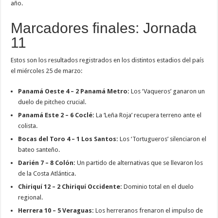
año.
Marcadores finales: Jornada
11
Estos son los resultados registrados en los distintos estadios del país
el miércoles 25 de marzo:
Panamá Oeste 4 – 2 Panamá Metro:
Los ‘Vaqueros’ ganaron un
duelo de pitcheo crucial.
Panamá Este 2 – 6 Coclé:
La ‘Leña Roja’ recupera terreno ante el
colista.
Bocas del Toro 4 – 1 Los Santos:
Los ‘Tortugueros’ silenciaron el
bateo santeño.
Darién 7 – 8 Colón:
Un partido de alternativas que se llevaron los
de la Costa Atlántica.
Chiriquí 12 – 2 Chiriquí Occidente:
Dominio total en el duelo
regional.
Herrera 10 – 5 Veraguas:
Los herreranos frenaron el impulso de