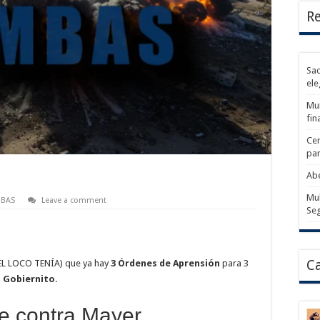
Re
Sad
ele
Mun
fin
Cer
par
Abe
Mul
BAS
Leave a comment
Se
Ca
L LOCO TENÍA) que ya hay
3 Órdenes de Aprensión
para 3
l
Gobiernito
.
e contra Mayer