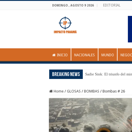
EDITORIAL
DOMINGO , AGOSTO 9 2026
INICIO
NACIONALES
MUNDO
NEGOC
Breaking News
Sadie Sink: El triunfo del mi
Home
/
GLOSAS
/
BOMBAS
/
Bombas # 26