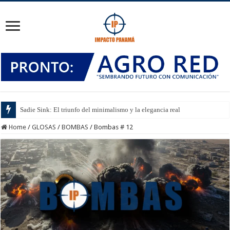
Sadie Sink: El triunfo del minimalismo y la elegancia real
Home
/
GLOSAS
/
BOMBAS
/
Bombas # 12