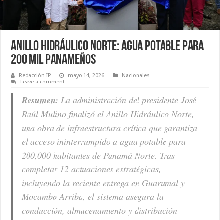
Anillo Hidráulico Norte: Agua potable para
200 mil panameños
Redacción IP
mayo 14, 2026
Nacionales
Leave a comment
Resumen:
La administración del presidente José
Raúl Mulino finalizó el Anillo Hidráulico Norte,
una obra de infraestructura crítica que garantiza
el acceso ininterrumpido a agua potable para
200,000 habitantes de Panamá Norte. Tras
completar 12 actuaciones estratégicas,
incluyendo la reciente entrega en Guarumal y
Mocambo Arriba, el sistema asegura la
conducción, almacenamiento y distribución